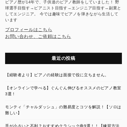
ピアノ歴が14年で、子供達のピアノ教師をしていました！ 野
球選手目指す→ピアニスト目指す→エンジニア目指す→副業と
してエンジニア。 今では趣味でピアノを弾きながら生活して
います
プロフィールはこちら
お問い合わせ、ご依頼はこちら
最近の投稿
【経験者より】ピアノの経験は面接で役に立ちません。
【オンラインで学べる】ぐんぐん伸びるオススメのピアノ教室
3選！
モンティ「チャルダッシュ」の難易度とコツを解説！【ソロは
難しい】
手が小さいと不利？おすすめクラシック曲9選！！【練習方法